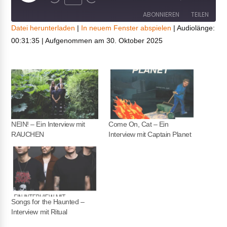
Episode
ABONNIEREN
TEILEN
Datei herunterladen
|
In neuem Fenster abspielen
|
Audiolänge:
00:31:35
|
Aufgenommen am 30. Oktober 2025
TEILEN
RSS FEED
LINK
EMBED
NEIN! – Ein Interview mit
Come On, Cat – Ein
RAUCHEN
Interview mit Captain Planet
Songs for the Haunted –
Interview mit Ritual