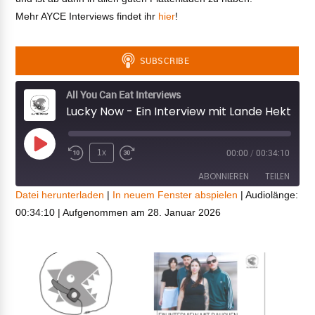
Mehr AYCE Interviews findet ihr
hier
!
All You Can Eat Interviews
Lucky Now - Ein Interview mit Lande Hekt
Play
1x
00:00
/
00:34:10
Episode
ABONNIEREN
TEILEN
Datei herunterladen
|
In neuem Fenster abspielen
|
Audiolänge:
00:34:10
|
Aufgenommen am 28. Januar 2026
TEILEN
RSS FEED
LINK
EMBED