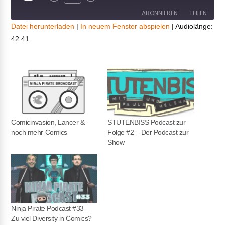
Episode
ABONNIEREN
TEILEN
Datei herunterladen
|
In neuem Fenster abspielen
|
Audiolänge:
42:41
TEILEN
RSS FEED
LINK
EMBED
Comicinvasion, Lancer &
STUTENBISS Podcast zur
noch mehr Comics
Folge #2 – Der Podcast zur
Show
Ninja Pirate Podcast #33 –
Zu viel Diversity in Comics?