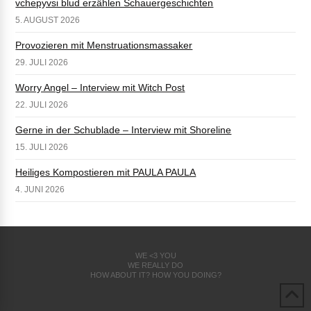
vchepyvsi blud erzählen Schauergeschichten
5. AUGUST 2026
Provozieren mit Menstruationsmassaker
29. JULI 2026
Worry Angel – Interview mit Witch Post
22. JULI 2026
Gerne in der Schublade – Interview mit Shoreline
15. JULI 2026
Heiliges Kompostieren mit PAULA PAULA
4. JUNI 2026
WE <3 YOU
WE REALLY DO
HOW ABOUT IT? HOW YOU DOING?