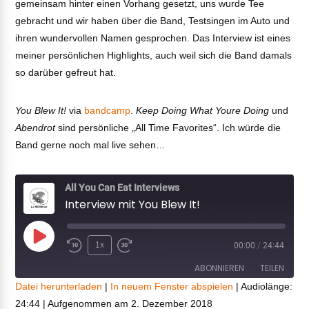
gemeinsam hinter einen Vorhang gesetzt, uns wurde Tee
gebracht und wir haben über die Band, Testsingen im Auto und
ihren wundervollen Namen gesprochen. Das Interview ist eines
meiner persönlichen Highlights, auch weil sich die Band damals
so darüber gefreut hat.
You Blew It!
via
bandcamp
.
Keep Doing What Youre Doing
und
Abendrot
sind persönliche „All Time Favorites“. Ich würde die
Band gerne noch mal live sehen…
All You Can Eat Interviews
Interview mit You Blew It!
Play
1x
00:00
/
24:44
Episode
ABONNIEREN
TEILEN
Datei herunterladen
|
In neuem Fenster abspielen
|
Audiolänge:
24:44
|
Aufgenommen am 2. Dezember 2018
TEILEN