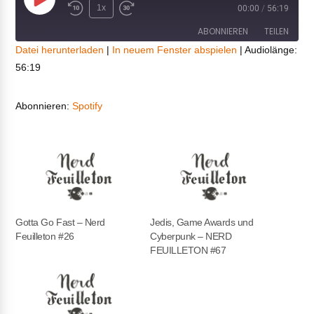
Play
1x
00:00
/
56:19
Episode
ABONNIEREN
TEILEN
Datei herunterladen
|
In neuem Fenster abspielen
|
Audiolänge:
56:19
TEILEN
Spotify
RSS FEED
LINK
Abonnieren:
Spotify
EMBED
Gotta Go Fast – Nerd
Jedis, Game Awards und
Feuilleton #26
Cyberpunk – NERD
FEUILLETON #67