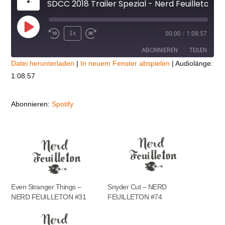
SDCC 2018 Trailer Spezial - Nerd Feuilleton #8
Play
1x
00:00
/
1:08:57
Episode
ABONNIEREN
TEILEN
Datei herunterladen
|
In neuem Fenster abspielen
|
Audiolänge:
1:08:57
TEILEN
Spotify
RSS FEED
LINK
Abonnieren:
Spotify
EMBED
Even Stranger Things –
Snyder Cut – NERD
NERD FEUILLETON #31
FEUILLETON #74