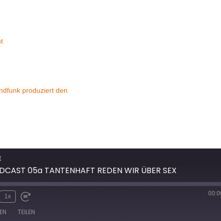
t
dfunk produziert den
t
DCAST 05a TANTENHAFT REDEN WIR ÜBER SEX
00:0
1x
EN
TEILEN