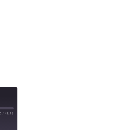
0
/
48:36