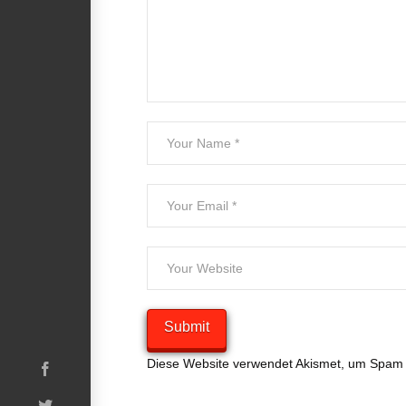
Diese Website verwendet Akismet, um Spam 