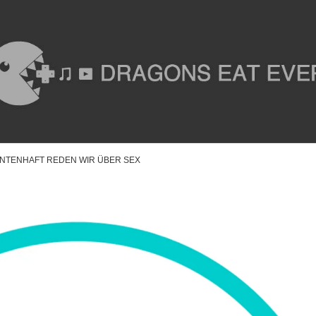
ANTENHAFT REDEN WIR ÜBER SEX