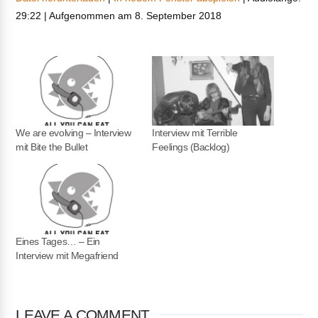
29:22
|
Aufgenommen am 8. September 2018
TEILEN
RSS FEED
LINK
EMBED
We are evolving – Interview
Interview mit Terrible
mit Bite the Bullet
Feelings (Backlog)
Eines Tages… – Ein
Interview mit Megafriend
LEAVE A COMMENT