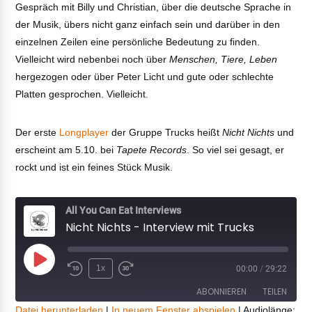
Gespräch mit Billy und Christian, über die deutsche Sprache in
der Musik, übers nicht ganz einfach sein und darüber in den
einzelnen Zeilen eine persönliche Bedeutung zu finden.
Vielleicht wird nebenbei noch über
Menschen, Tiere, Leben
hergezogen oder über Peter Licht und gute oder schlechte
Platten gesprochen. Vielleicht.
Der erste
Longplayer
der Gruppe Trucks heißt
Nicht Nichts
und
erscheint am 5.10. bei
Tapete Records
. So viel sei gesagt, er
rockt und ist ein feines Stück Musik.
All You Can Eat Interviews
Nicht Nichts - Interview mit Trucks
Play
1x
00:00
/
29:22
Episode
ABONNIEREN
TEILEN
Datei herunterladen
|
In neuem Fenster abspielen
|
Audiolänge: