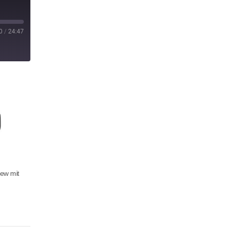
0
/
24:47
iew mit