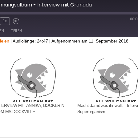
nnungsalbum - Interview mit Granada
00:0
1x
EN
TEILEN
ielen
|
Audiolänge: 24:47
|
Aufgenommen am 11. September 2018
TERVIEW MIT ANNIKA, BOOKERIN
Macht damit was ihr wollt – Interv
M MS DOCKVILLE
Superorganism