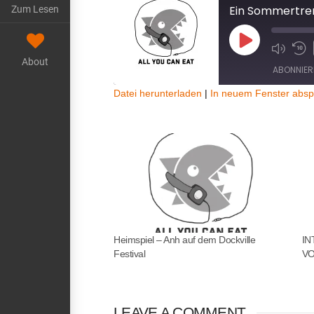
Ein Sommertre
Zum Lesen
Play
About
Episode
ABONNIER
Datei herunterladen
|
In neuem Fenster absp
TEILEN
RSS FEED
LINK
EMBED
Heimspiel – Anh auf dem Dockville
IN
Festival
VO
LEAVE A COMMENT