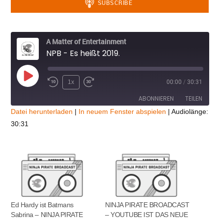
A Matter of Entertainment
NPB - Es heißt 2019.
Play
1x
00:00
/
30:31
Episode
ABONNIEREN
TEILEN
Datei herunterladen
|
In neuem Fenster abspielen
|
Audiolänge:
30:31
TEILEN
RSS FEED
LINK
EMBED
Ed Hardy ist Batmans
NINJA PIRATE BROADCAST
Sabrina – NINJA PIRATE
– YOUTUBE IST DAS NEUE