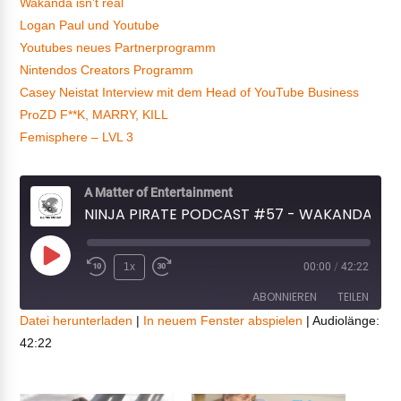
Wakanda isn’t real
Logan Paul und Youtube
Youtubes neues Partnerprogramm
Nintendos Creators Programm
Casey Neistat Interview mit dem Head of YouTube Business
ProZD F**K, MARRY, KILL
Femisphere – LVL 3
A Matter of Entertainment
NINJA PIRATE PODCAST #57 - WAKANDA FOREVER
Play
1x
00:00
/
42:22
Episode
ABONNIEREN
TEILEN
Datei herunterladen
|
In neuem Fenster abspielen
|
Audiolänge:
42:22
TEILEN
RSS FEED
LINK