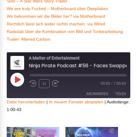
Solo – A Star Wars Story Trailer
We are truly Fucked – Motherboard über Deepfakes
Wo bekommen wir die Bilder her? via Motherboard
Rechtlich lässt sich leider nichts machen. via Wired
Radiolab über die Kombination von Bild und Tonbearbeitung
Trailer: Altered Carbon
A Matter of Entertainment
Ninja Pirate Podcast #56 - Faces Swapped
Play
1x
00:00
/
1:00:43
Episode
ABONNIEREN
TEILEN
Datei herunterladen
|
In neuem Fenster abspielen
|
Audiolänge:
1:00:43
TEILEN
RSS FEED
LINK