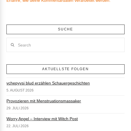
Erfahre, wie deine Kommentardaten verarbeitet werden.
SUCHE
Search
AKTUELLSTE FOLGEN
vchepyvsi blud erzählen Schauergeschichten
5. AUGUST 2026
Provozieren mit Menstruationsmassaker
29. JULI 2026
Worry Angel – Interview mit Witch Post
22. JULI 2026