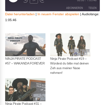
1x
00:00
/
1:05:46
Episode
ABONNIEREN
TEILEN
Datei herunterladen
|
In neuem Fenster abspielen
|
Audiolänge:
1:05:46
TEILEN
RSS FEED
LINK
EMBED
NINJA PIRATE PODCAST
Ninja Pirate Podcast #19 –
#57 – WAKANDA FOREVER
Würdest du bitte mal deinen
Zeh aus meiner Nase
nehmen!
Ninja Pirate Podcast #31 –