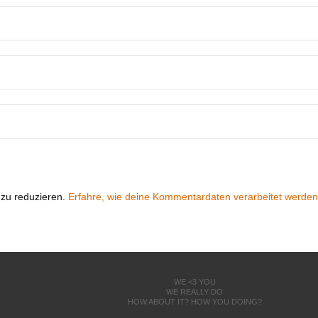
zu reduzieren.
Erfahre, wie deine Kommentardaten verarbeitet werden
WE <3 YOU
WE REALLY DO
HOW ABOUT IT? HOW YOU DOING?