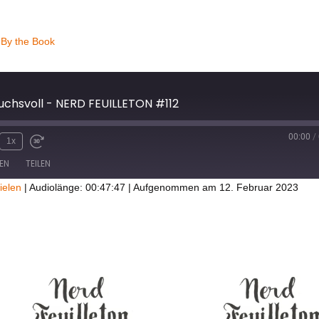
/
By the Book
uchsvoll - NERD FEUILLETON #112
00:00
/
1x
EN
TEILEN
ielen
|
Audiolänge: 00:47:47
|
Aufgenommen am 12. Februar 2023