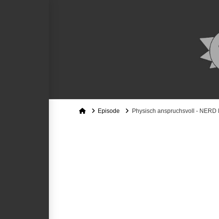
Home
Episode
Physisch anspruchsvoll - NER