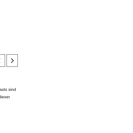
asts sind
ieser