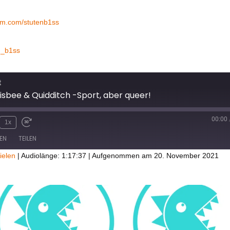
ram.com/stutenb1ss
n_b1ss
t
risbee & Quidditch -Sport, aber queer!
00:00
1x
EN
TEILEN
ielen
|
Audiolänge: 1:17:37
|
Aufgenommen am 20. November 2021