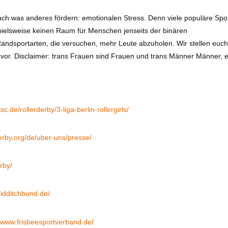
ch was anderes fördern: emotionalen Stress. Denn viele populäre Spo
ispielsweise keinen Raum für Menschen jenseits der binären
andsportarten, die versuchen, mehr Leute abzuholen. Wir stellen euc
e vor. Disclaimer: trans Frauen sind Frauen und trans Männer Männer, 
tsc.de/rollerderby/3-liga-berlin-rollergirls/
erby.org/de/uber-uns/presse/
erby/
uidditchbund.de/
//www.frisbeesportverband.de/