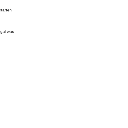
rtarten
h
egal was