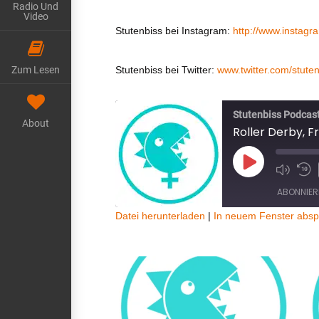
Radio Und
Video
Stutenbiss bei Instagram:
http://www.instag
Stutenbiss bei Twitter:
www.twitter.com/stute
Zum Lesen
Stutenbiss Podcas
About
Roller Derby, F
Play
Episode
ABONNIER
Datei herunterladen
|
In neuem Fenster absp
TEILEN
RSS FEED
LINK
EMBED