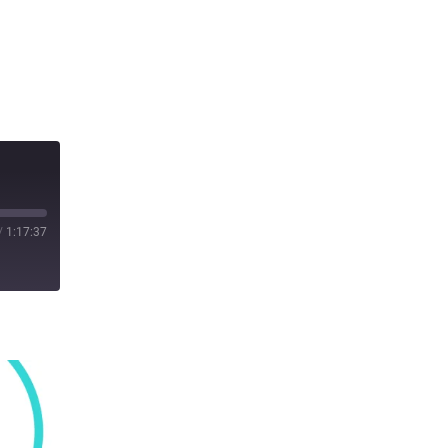
/
1:17:37