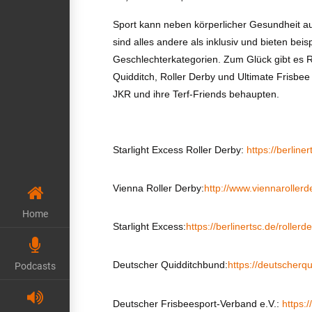
Sport kann neben körperlicher Gesundheit au
sind alles andere als inklusiv und bieten be
Geschlechterkategorien. Zum Glück gibt es R
Quidditch, Roller Derby und Ultimate Frisbe
JKR und ihre Terf-Friends behaupten.
Starlight Excess Roller Derby:
https://berliner
Vienna Roller Derby:
http://www.viennarollerd
Home
Starlight Excess:
https://berlinertsc.de/rollerd
Deutscher Quidditchbund:
https://deutscherq
Podcasts
Deutscher Frisbeesport-Verband e.V.:
https: