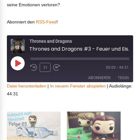
seine Emotionen verloren?
Abonniert den
RSS-Feed
!
Thrones and Dragons
Thrones and Dragons #3 - Feuer und Eis. Guter Cocktail!
Play
1x
00:00
/
44:31
Episode
ABONNIEREN
TEILEN
Datei herunterladen
|
In neuem Fenster abspielen
|
Audiolänge:
44:31
TEILEN
RSS FEED
LINK
EMBED