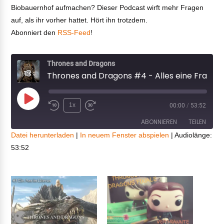
Biobauernhof aufmachen? Dieser Podcast wirft mehr Fragen
auf, als ihr vorher hattet. Hört ihn trotzdem.
Abonniert den
RSS-Feed
!
Thrones and Dragons
Thrones and Dragons #4 - Alles eine Frage des Haarstylings!
Play
1x
00:00
/
53:52
Episode
ABONNIEREN
TEILEN
Datei herunterladen
|
In neuem Fenster abspielen
|
Audiolänge:
53:52
TEILEN
RSS FEED
LINK
EMBED