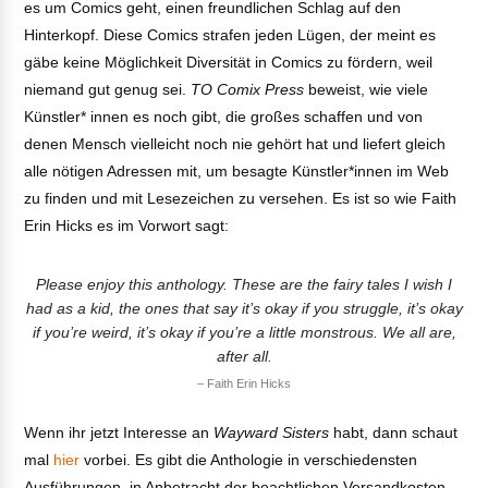
es um Comics geht, einen freundlichen Schlag auf den
Hinterkopf. Diese Comics strafen jeden Lügen, der meint es
gäbe keine Möglichkeit Diversität in Comics zu fördern, weil
niemand gut genug sei.
TO Comix Press
beweist, wie viele
Künstler* innen es noch gibt, die großes schaffen und von
denen Mensch vielleicht noch nie gehört hat und liefert gleich
alle nötigen Adressen mit, um besagte Künstler*innen im Web
zu finden und mit Lesezeichen zu versehen. Es ist so wie Faith
Erin Hicks es im Vorwort sagt:
Please enjoy this anthology. These are the fairy tales I wish I
had as a kid, the ones that say it’s okay if you struggle, it’s okay
if you’re weird, it’s okay if you’re a little monstrous. We all are,
after all.
Faith Erin Hicks
Wenn ihr jetzt Interesse an
Wayward Sisters
habt, dann schaut
mal
hier
vorbei. Es gibt die Anthologie in verschiedensten
Ausführungen, in Anbetracht der beachtlichen Versandkosten