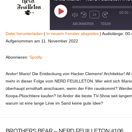
00:00
/
Play
1x
Episode
ABONNIEREN
TEILEN
Datei herunterladen
|
In neuem Fenster abspielen
|
Audiolänge: 00:
Aufgenommen am 11. November 2022
TEILEN
Spotify
RSS FEED
LINK
Abonnieren:
Spotify
EMBED
Andor! Mario! Die Entdeckung von Hacker Clemens! Architektur! All
mehr in dieser Folge vom NERD FEUILLETON. Wer wird sich Mario
überhaupt ernsthaft anschauen, wenn der Film rauskommt? Werden
Koopa-Plüschtiere kaufen? Ist Andor die beste TV-Show seit lange
warum ist eine lange Linie im Sand keine gute Idee?
BROTHERS BEAR – NERD FEUILLETON #106