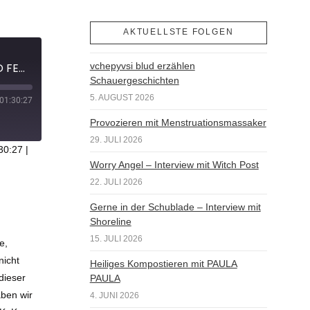
AKTUELLSTE FOLGEN
Liebste Lieblingsdinge 2022 - NERD FEUILLETON #110
vchepyvsi blud erzählen
Schauergeschichten
5. AUGUST 2026
01:30:27
Provozieren mit Menstruationsmassaker
29. JULI 2026
30:27
|
Worry Angel – Interview mit Witch Post
22. JULI 2026
Gerne in der Schublade – Interview mit
Shoreline
15. JULI 2026
e,
nicht
Heiliges Kompostieren mit PAULA
dieser
PAULA
aben wir
4. JUNI 2026