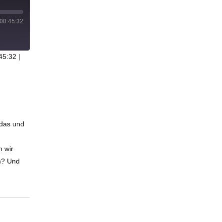
00:45:32
45:32
|
 das und
 wir
m? Und