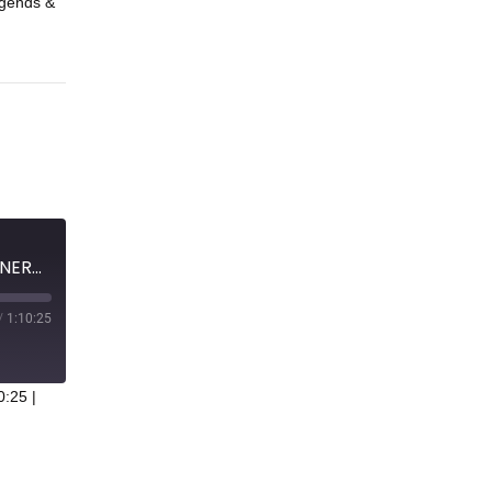
gends &
Rings of She-Hulk: Stone Ocean - NERD FEUILLETON #105
/
1:10:25
0:25
|