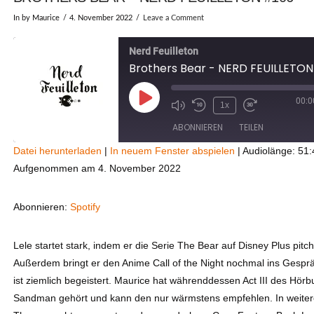
In by Maurice
4. November 2022
Leave a Comment
Nerd Feuilleton
Brothers Bear - NERD FEUILLETON
00:0
Play
1x
Episode
ABONNIEREN
TEILEN
Datei herunterladen
|
In neuem Fenster abspielen
|
Audiolänge: 51:
Aufgenommen am 4. November 2022
TEILEN
Spotify
RSS FEED
LINK
Abonnieren:
Spotify
EMBED
Lele startet stark, indem er die Serie The Bear auf Disney Plus pitch
Außerdem bringt er den Anime Call of the Night nochmal ins Gespr
ist ziemlich begeistert. Maurice hat währenddessen Act III des Hör
Sandman gehört und kann den nur wärmstens empfehlen. In weite