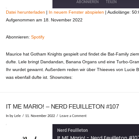
ABONNIEREN
TEILEN
Datei herunterladen
|
In neuem Fenster abspielen
|
Audiolänge: 50:
Aufgenommen am 18. November 2022
TEILEN
Spotify
RSS FEED
LINK
Abonnieren:
Spotify
EMBED
Maurice hat Gotham Knights gespielt und findet die Bat-Family ziem
dufte. Lele bringt Dandandan, Banana Organs und eine Turbo-Gran
Ihr wurdet gewarnt. Außerdem reden wir über Thieeves von Lucie B
was ebenfall dufte ist. Shownotes:
IT ME MARIO! – NERD FEUILLETON #107
In by Lele
11. November 2022
Leave a Comment
Nerd Feuilleton
It ME Mario! - Nerd Feuilleton #10