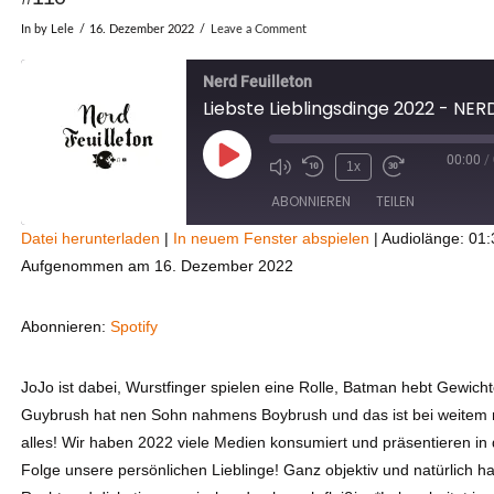
In by Lele
16. Dezember 2022
Leave a Comment
Nerd Feuilleton
00:00
/
Play
1x
Episode
ABONNIEREN
TEILEN
Datei herunterladen
|
In neuem Fenster abspielen
|
Audiolänge: 01:
Aufgenommen am 16. Dezember 2022
TEILEN
Spotify
RSS FEED
LINK
Abonnieren:
Spotify
EMBED
JoJo ist dabei, Wurstfinger spielen eine Rolle, Batman hebt Gewicht
Guybrush hat nen Sohn nahmens Boybrush und das ist bei weitem 
alles! Wir haben 2022 viele Medien konsumiert und präsentieren in 
Folge unsere persönlichen Lieblinge! Ganz objektiv und natürlich h