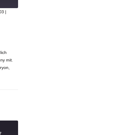
03
|
lich
ny mit.
ryon,
7