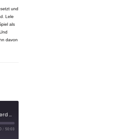
esetzt und
d. Lele
piel als
 Und
ihn davon
Bat-Family und Turbo Granny - Nerd Feuilleton #108
0
/
50:03