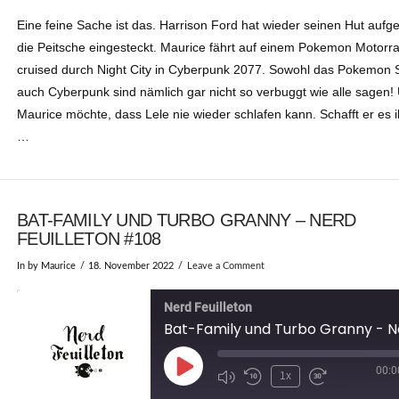
EMBED
Eine feine Sache ist das. Harrison Ford hat wieder seinen Hut aufg
die Peitsche eingesteckt. Maurice fährt auf einem Pokemon Motorra
cruised durch Night City in Cyberpunk 2077. Sowohl das Pokemon S
auch Cyberpunk sind nämlich gar nicht so verbuggt wie alle sagen!
Maurice möchte, dass Lele nie wieder schlafen kann. Schafft er es 
…
BAT-FAMILY UND TURBO GRANNY – NERD
FEUILLETON #108
In by Maurice
18. November 2022
Leave a Comment
Nerd Feuilleton
00:0
Play
1x
Episode