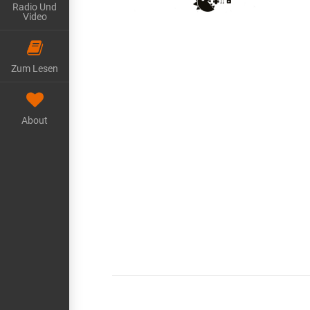
Radio Und
Video
Zum Lesen
About
VIEW POST