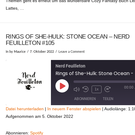
Themen geht es erneut um das wunderbare Cozy Fantasy Buch Le
Lattes, …
RINGS OF SHE-HULK: STONE OCEAN – NERD
FEUILLETON #105
In by Maurice
7. Oktober 2022
Leave a Comment
Nerd Feuilleton
00:00
Play
1x
Episode
ABONNIEREN
TEILEN
Datei herunterladen
|
In neuem Fenster abspielen
|
Audiolänge: 1:1
Aufgenommen am 5. Oktober 2022
TEILEN
Spotify
RSS FEED
LINK
Abonnieren:
Spotify