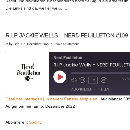
Recht und diskutieren zwischendurch noch fleißig. *Lele arbeitet im
Die Links sind da, weil er weiß, …
R.I.P JACKIE WELLS – NERD FEUILLETON #109
In by Lele
5. Dezember 2022
Leave a Comment
Nerd Feuilleton
00:0
Play
1x
Episode
ABONNIEREN
TEILEN
Datei herunterladen
|
In neuem Fenster abspielen
|
Audiolänge: 59:
Aufgenommen am 5. Dezember 2022
TEILEN
Spotify
RSS FEED
LINK
Abonnieren:
Spotify