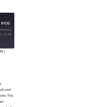
 #106
0
/
51:45
45
|
t.
äch und
buchs The
ren