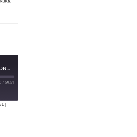
 KuKa.
R.I.P Jackie Wells - NERD FEUILLETON #109
0
/
59:51
51
|