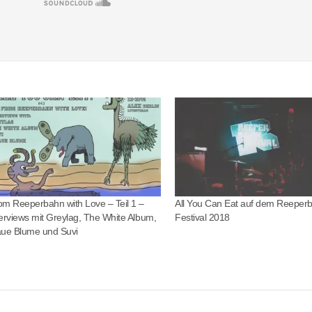
om Reeperbahn with Love – Teil 1 –
All You Can Eat auf dem Reeper
terviews mit Greylag, The White Album,
Festival 2018
aue Blume und Suvi