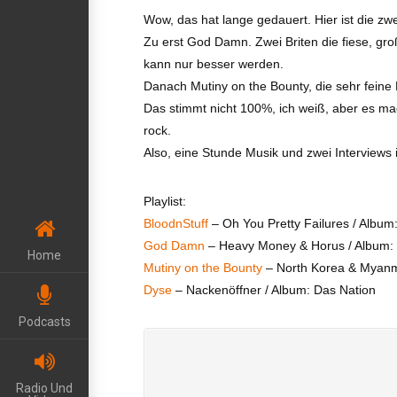
Wow, das hat lange gedauert. Hier ist die z
Zu erst God Damn. Zwei Briten die fiese, g
kann nur besser werden.
Danach Mutiny on the Bounty, die sehr feine 
Das stimmt nicht 100%, ich weiß, aber es mach
rock.
Also, eine Stunde Musik und zwei Interviews
Playlist:
BloodnStuff
– Oh You Pretty Failures / Album
God Damn
– Heavy Money & Horus / Album:
Home
Mutiny on the Bounty
– North Korea & Myanma
Dyse
– Nackenöffner / Album: Das Nation
Podcasts
Radio Und