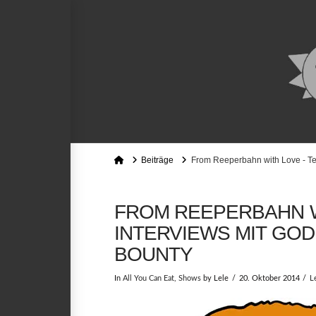
Home
Beiträge
From Reeperbahn with Love - Tei
FROM REEPERBAHN WI
INTERVIEWS MIT GOD
BOUNTY
In
All You Can Eat
,
Shows
by Lele
20. Oktober 2014
L