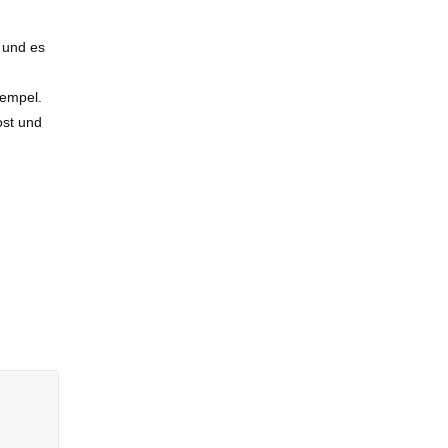
 und es
tempel.
ost und