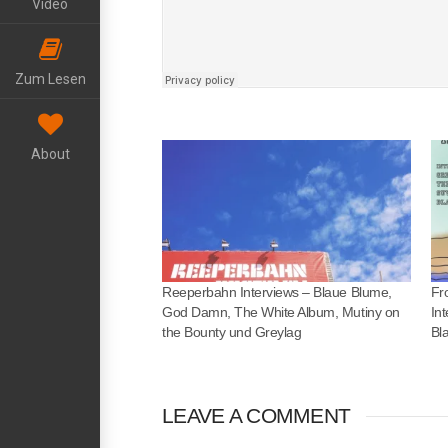
Video
Zum Lesen
About
Reeperbahn Interviews – Blaue Blume,
Fr
God Damn, The White Album, Mutiny on
In
the Bounty und Greylag
Bl
LEAVE A COMMENT