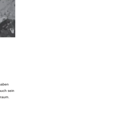
 haben
auch sein
traum.