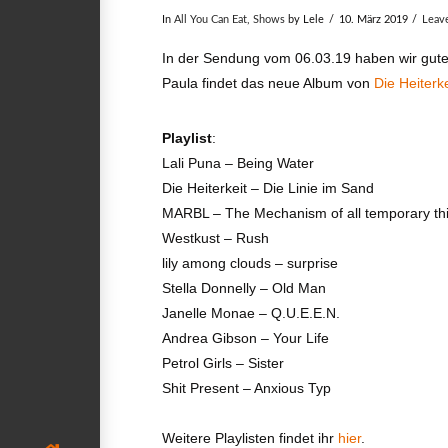
In
All You Can Eat
,
Shows
by Lele
10. März 2019
Leav
In der Sendung vom 06.03.19 haben wir gute 
Paula findet das neue Album von
Die Heiterke
Playlist
:
Lali Puna – Being Water
Die Heiterkeit – Die Linie im Sand
MARBL – The Mechanism of all temporary th
Westkust – Rush
lily among clouds – surprise
Stella Donnelly – Old Man
Janelle Monae – Q.U.E.E.N.
Andrea Gibson – Your Life
Petrol Girls – Sister
Shit Present – Anxious Typ
Weitere Playlisten findet ihr
hier
.