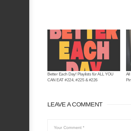
Better Each Day! Playlists für ALL YOU
Al
CAN EAT #224, #225 & #226
Pi
LEAVE A COMMENT