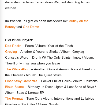
die in den nächsten Tagen ihren Weg auf den Blog finden
werden.
Im zweiten Teil gibt es dann Interviews mit
Mutiny on the
Bounty
und
God Damn
.
Hier ist die Playlist:
Dad Rocks
– Peers / Album: Year of the Flesh
Greylag
– Another & Yours to Shake / Album: Greylag
Carissa’s Wierd – Drunk W/ The Only Saints I know / Album:
They’ll only miss you when you leave
The White Album
– Another, Guns & Ammunitions & Feed it to
the Children / Album: The Quiet Strum
Einar Stray Orchestra
– Pocket Full of Holes / Album: Politricks
Blaue Blume
– Birthday, In Disco Lights & Lost Sons of Boys /
Album: Beau & Lorette EP
The Format
– Tune Out / Album: Interventions and Lullabies
Greylag – Black Sky / Album: Greylag