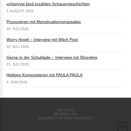
vchepyvsi blud erzählen Schauergeschichten
5. AUGUST 2026
Provozieren mit Menstruationsmassaker
29. JULI 2026
Worry Angel – Interview mit Witch Post
22. JULI 2026
Gerne in der Schublade – Interview mit Shoreline
15. JULI 2026
Heiliges Kompostieren mit PAULA PAULA
4. JUNI 2026
WE <3 YOU
WE REALLY DO
HOW ABOUT IT? HOW YOU DOING?