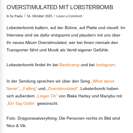
OVERSTIMULATED MIT LOBSTERBOMB
In by Paula
16. Oktober 2025
Leave a Comment
Lobesterbomb ballern, auf der Bühne, auf Platte und visuell. Im
Interview sind sie dafür entspannt und plaudern mit uns über
ihr neues Album Overstimulated, wer bei ihnen niemals den
Transporter fährt und Musik als Ventil eigener Gefühle.
Lobesterbomb findet ihr bei
Bandcamp
und bei
Instagram
.
In der Sendung sprechen wir über den Song
„What about
Never“
,
„Falling“
und
„Overstimulated“
. Lobsterbomb haben
sich außerdem
„Linger On“
von Blake Harley und Mariybu mit
„Ein Tag Göttin“
gewünscht.
VIEW POST
Foto: Dragonseatverything; Die Personen rechts im Bild sind
Nico & Vik.