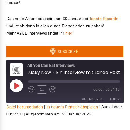
heraus!
Das neue Album erscheint am 30.Januar bei
Tapete Records
und ist ab dann in allen guten Plattenläden zu haben!
Mehr AYCE Interviews findet ihr
hier
!
VIEW POST
All You Can Eat Interviews
Lucky Now - Ein Interview mit Lande Hekt
Play
1x
00:00
/
00:34:10
Episode
ABONNIEREN
TEILEN
Datei herunterladen
|
In neuem Fenster abspielen
|
Audiolänge:
00:34:10
|
Aufgenommen am 28. Januar 2026
TEILEN
RSS FEED
LINK