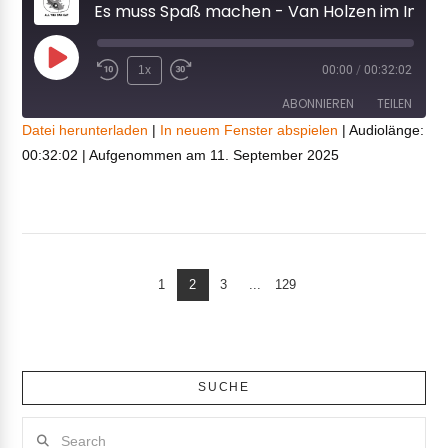
Es muss Spaß machen - Van Holzen im Interview
Play
1x
00:00
/
00:32:02
Episode
ABONNIEREN
TEILEN
Datei herunterladen
|
In neuem Fenster abspielen
|
Audiolänge:
00:32:02
|
Aufgenommen am 11. September 2025
TEILEN
RSS FEED
LINK
EMBED
1
2
3
...
129
SUCHE
Search