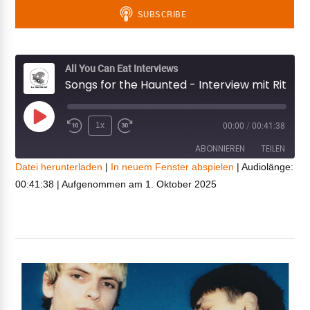
All You Can Eat Interviews
Songs for the Haunted - Interview mit Ritual
Play
1x
00:00
/
00:41:38
Episode
ABONNIEREN
TEILEN
Datei herunterladen
|
In neuem Fenster abspielen
|
Audiolänge:
00:41:38
|
Aufgenommen am 1. Oktober 2025
TEILEN
RSS FEED
LINK
EMBED