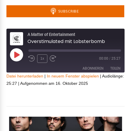
A Matter of Entertainment
Overstimulated mit Lobsterbomb
Play
1x
00:00
/
25:27
Episode
ABONNIEREN
TEILEN
Datei herunterladen
|
In neuem Fenster abspielen
|
Audiolänge:
25:27
|
Aufgenommen am 16. Oktober 2025
TEILEN
RSS FEED
LINK
EMBED