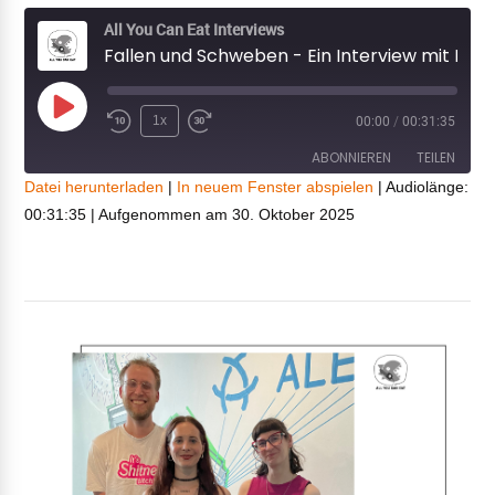
All You Can Eat Interviews
Fallen und Schweben - Ein Interview mit RAUCHEN (2025)
Play
1x
00:00
/
00:31:35
Episode
ABONNIEREN
TEILEN
Datei herunterladen
|
In neuem Fenster abspielen
|
Audiolänge:
00:31:35
|
Aufgenommen am 30. Oktober 2025
TEILEN
RSS FEED
LINK
EMBED