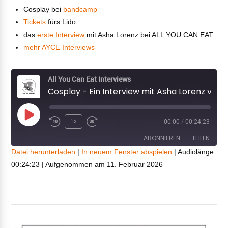
Cosplay bei
bandcamp
Tickets
fürs Lido
VIEW POST
das
erste Interview
mit Asha Lorenz bei ALL YOU CAN EAT
mehr AYCE Interviews
All You Can Eat Interviews
Cosplay - Ein Interview mit Asha Lorenz von Sorry
Play
1x
00:00
/
00:24:23
Episode
ABONNIEREN
TEILEN
Datei herunterladen
|
In neuem Fenster abspielen
|
Audiolänge:
00:24:23
|
Aufgenommen am 11. Februar 2026
TEILEN
RSS FEED
LINK
EMBED