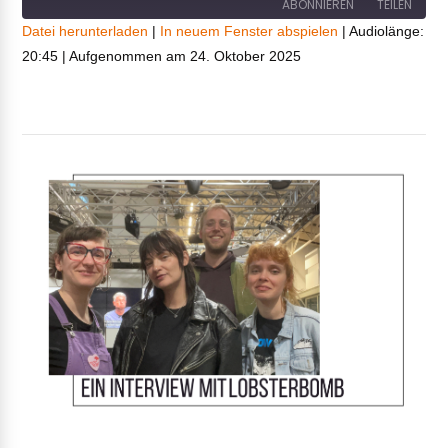
ABONNIEREN
TEILEN
Datei herunterladen
|
In neuem Fenster abspielen
|
Audiolänge:
20:45
|
Aufgenommen am 24. Oktober 2025
TEILEN
RSS FEED
LINK
EMBED