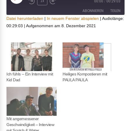
Play
1x
00:00
/
00:29:03
Episode
ABONNIEREN
TEILEN
Datei herunterladen
|
In neuem Fenster abspielen
|
Audiolänge:
00:29:03
|
Aufgenommen am 8. Dezember 2021
TEILEN
RSS FEED
LINK
EMBED
Ich fühls – Ein Interview mit
Heiliges Kompostieren mit
Kid Dad
PAULA PAULA
Mit angemessener
Geschwindigkeit – Interview
mit Scotch & Water