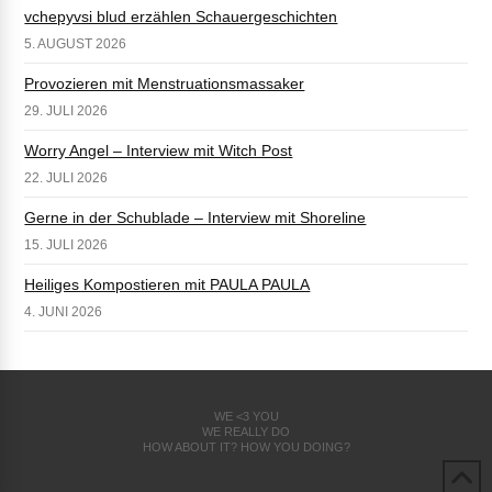
vchepyvsi blud erzählen Schauergeschichten
5. AUGUST 2026
Provozieren mit Menstruationsmassaker
29. JULI 2026
Worry Angel – Interview mit Witch Post
22. JULI 2026
Gerne in der Schublade – Interview mit Shoreline
15. JULI 2026
Heiliges Kompostieren mit PAULA PAULA
4. JUNI 2026
WE <3 YOU
WE REALLY DO
HOW ABOUT IT? HOW YOU DOING?