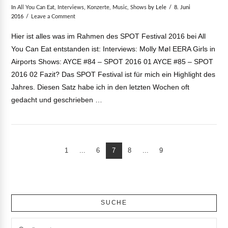
In
All You Can Eat
,
Interviews
,
Konzerte
,
Music
,
Shows
by Lele
8. Juni
2016
Leave a Comment
Hier ist alles was im Rahmen des SPOT Festival 2016 bei All
You Can Eat entstanden ist: Interviews: Molly Møl EERA Girls in
Airports Shows: AYCE #84 – SPOT 2016 01 AYCE #85 – SPOT
2016 02 Fazit? Das SPOT Festival ist für mich ein Highlight des
Jahres. Diesen Satz habe ich in den letzten Wochen oft
gedacht und geschrieben …
1
...
6
7
8
...
9
SUCHE
Search