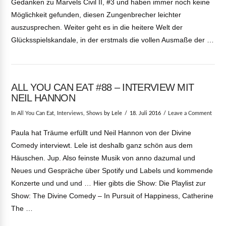
Gedanken zu Marvels Civil II, #3 und haben immer noch keine
Möglichkeit gefunden, diesen Zungenbrecher leichter
auszusprechen. Weiter geht es in die heitere Welt der
Glücksspielskandale, in der erstmals die vollen Ausmaße der …
ALL YOU CAN EAT #88 – INTERVIEW MIT
NEIL HANNON
VIEW POST
In
All You Can Eat
,
Interviews
,
Shows
by Lele
18. Juli 2016
Leave a Comment
Paula hat Träume erfüllt und Neil Hannon von der Divine
Comedy interviewt. Lele ist deshalb ganz schön aus dem
Häuschen. Jup. Also feinste Musik von anno dazumal und
Neues und Gespräche über Spotify und Labels und kommende
Konzerte und und und … Hier gibts die Show: Die Playlist zur
Show: The Divine Comedy – In Pursuit of Happiness, Catherine
The …