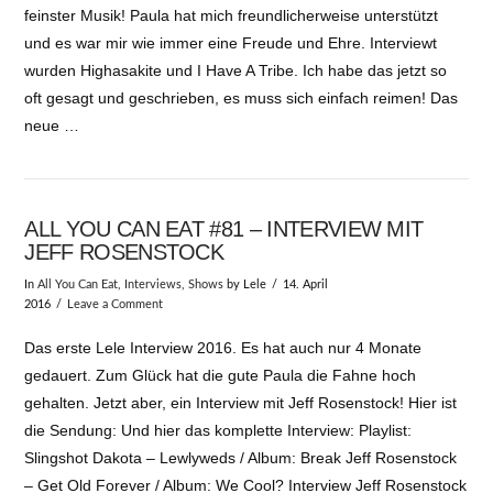
feinster Musik! Paula hat mich freundlicherweise unterstützt
und es war mir wie immer eine Freude und Ehre. Interviewt
wurden Highasakite und I Have A Tribe. Ich habe das jetzt so
oft gesagt und geschrieben, es muss sich einfach reimen! Das
neue …
ALL YOU CAN EAT #81 – INTERVIEW MIT
JEFF ROSENSTOCK
In
All You Can Eat
,
Interviews
,
Shows
by Lele
14. April
2016
Leave a Comment
Das erste Lele Interview 2016. Es hat auch nur 4 Monate
gedauert. Zum Glück hat die gute Paula die Fahne hoch
gehalten. Jetzt aber, ein Interview mit Jeff Rosenstock! Hier ist
die Sendung: Und hier das komplette Interview: Playlist:
Slingshot Dakota – Lewlyweds / Album: Break Jeff Rosenstock
– Get Old Forever / Album: We Cool? Interview Jeff Rosenstock