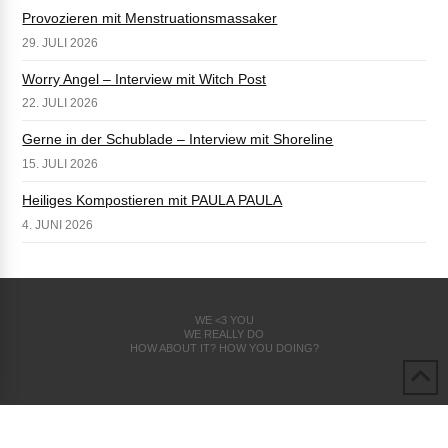
Provozieren mit Menstruationsmassaker
29. JULI 2026
Worry Angel – Interview mit Witch Post
22. JULI 2026
Gerne in der Schublade – Interview mit Shoreline
15. JULI 2026
Heiliges Kompostieren mit PAULA PAULA
4. JUNI 2026
WE <3 YOU
WE REALLY DO
HOW ABOUT IT? HOW YOU DOING?