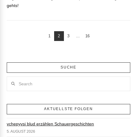
gehts!
1
2
3
...
16
VIEW POST
SUCHE
Search
AKTUELLSTE FOLGEN
vchepyvsi blud erzählen Schauergeschichten
5. AUGUST 2026