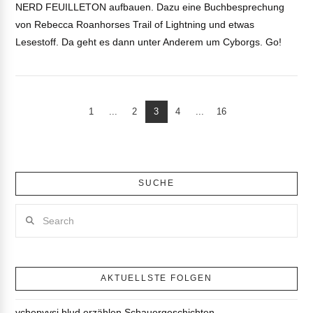
NERD FEUILLETON aufbauen. Dazu eine Buchbesprechung
von Rebecca Roanhorses Trail of Lightning und etwas
Lesestoff. Da geht es dann unter Anderem um Cyborgs. Go!
1
...
2
3
4
...
16
VIEW POST
SUCHE
Search
AKTUELLSTE FOLGEN
vchepyvsi blud erzählen Schauergeschichten