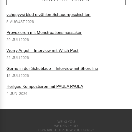
AKTUELLSTE FOLGEN
vchepyvsi blud erzählen Schauergeschichten
5. AUGUST 2026
Provozieren mit Menstruationsmassaker
29. JULI 2026
Worry Angel – Interview mit Witch Post
22. JULI 2026
Gerne in der Schublade – Interview mit Shoreline
15. JULI 2026
Heiliges Kompostieren mit PAULA PAULA
4. JUNI 2026
WE <3 YOU
WE REALLY DO
HOW ABOUT IT? HOW YOU DOING?