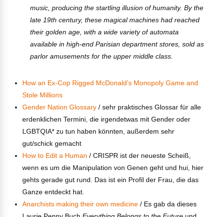
music, producing the startling illusion of humanity. By the
late 19th century, these magical machines had reached
their golden age, with a wide variety of automata
available in high-end Parisian department stores, sold as
parlor amusements for the upper middle class.
How an Ex-Cop Rigged McDonald’s Monopoly Game and
Stole Millions
Gender Nation Glossary
/ sehr praktisches Glossar für alle
erdenklichen Termini, die irgendetwas mit Gender oder
LGBTQIA* zu tun haben könnten, außerdem sehr
gut/schick gemacht
How to Edit a Human
/ CRISPR ist der neueste Scheiß,
wenn es um die Manipulation von Genen geht und hui, hier
gehts gerade gut rund. Das ist ein Profil der Frau, die das
Ganze entdeckt hat.
Anarchists making their own medicine
/ Es gab da dieses
Laurie Penny Buch
Everything Belongs to the Future
und