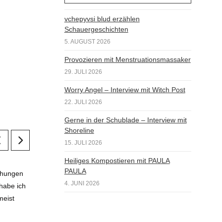
vchepyvsi blud erzählen
Schauergeschichten
5. AUGUST 2026
Provozieren mit Menstruationsmassaker
29. JULI 2026
Worry Angel – Interview mit Witch Post
22. JULI 2026
Gerne in der Schublade – Interview mit
Shoreline
15. JULI 2026
Heiliges Kompostieren mit PAULA
PAULA
echungen
4. JUNI 2026
habe ich
meist