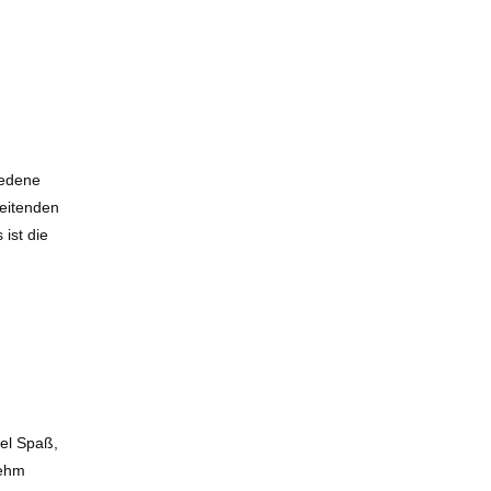
iedene
beitenden
ist die
iel Spaß,
nehm