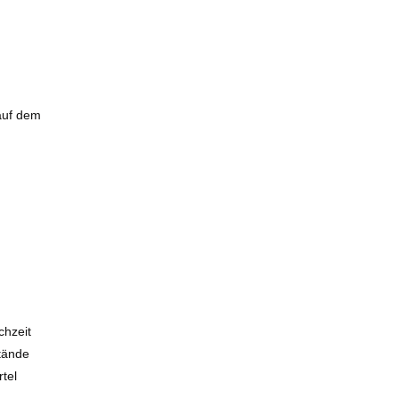
auf dem
chzeit
stände
rtel