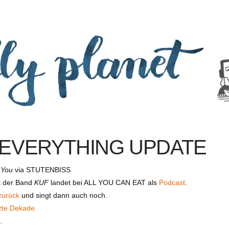
EVERYTHING UPDATE
 You
via STUTENBISS
it der Band
KUF
landet bei ALL YOU CAN EAT als
Podcast
.
zurück
und singt dann auch noch.
etzte Dekade
9
.