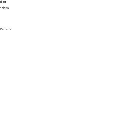
t er
er dem
prechung