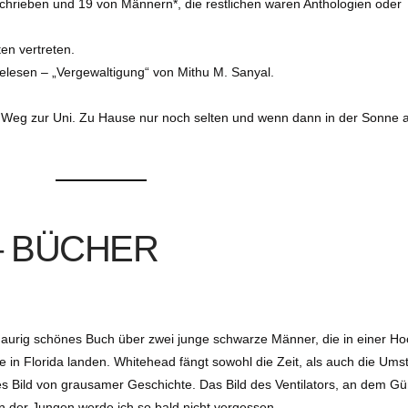
hrieben und 19 von Männern*, die restlichen waren Anthologien oder
ten vertreten.
elesen – „Vergewaltigung“ von Mithu M. Sanyal.
m Weg zur Uni. Zu Hause nur noch selten und wenn dann in der Sonne 
– BÜCHER
aurig schönes Buch über zwei junge schwarze Männer, die in einer Ho
in Florida landen. Whitehead fängt sowohl die Zeit, als auch die Um
des Bild von grausamer Geschichte. Das Bild des Ventilators, an dem Gü
 der Jungen werde ich so bald nicht vergessen.