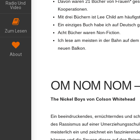
Davon waren 21 Bücher von Frauen* gesc
Radio Und
Video
Kooperationen.
Mit drei Büchern ist Lee Child am häufigs
Ein einziges Buch habe ich auf Deutsch g
Zum Lesen
Acht Bücher waren Non-Fiction.
Ich lese am meisten in der Bahn auf de
neuen Balkon.
About
OM NOM NOM 
The Nickel Boys von Colson Whitehead
Ein beeindruckendes, ernüchterndes und sch
des Rassismus auf einer Umerziehungsschule 
meisterlich ein und zeichnet ein faszinieren
hängen und die Spuren dieser auf den Beinen