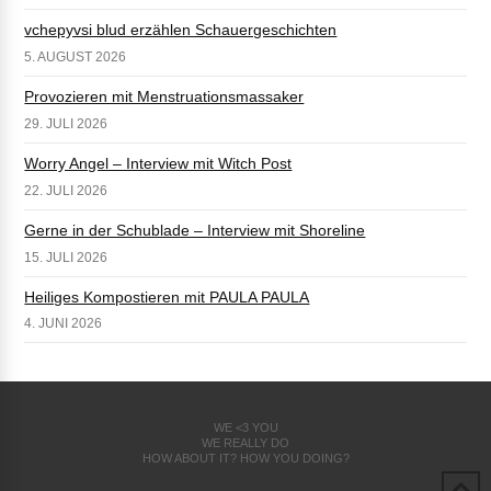
vchepyvsi blud erzählen Schauergeschichten
5. AUGUST 2026
Provozieren mit Menstruationsmassaker
29. JULI 2026
Worry Angel – Interview mit Witch Post
22. JULI 2026
Gerne in der Schublade – Interview mit Shoreline
15. JULI 2026
Heiliges Kompostieren mit PAULA PAULA
4. JUNI 2026
WE <3 YOU
WE REALLY DO
HOW ABOUT IT? HOW YOU DOING?