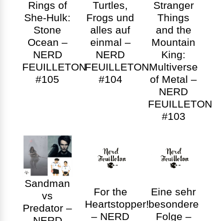
Rings of
Turtles,
Stranger
She-Hulk:
Frogs und
Things
Stone
alles auf
and the
Ocean –
einmal –
Mountain
NERD
NERD
King:
FEUILLETON
FEUILLETON
Multiverse
#105
#104
of Metal –
NERD
FEUILLETON
#103
Sandman
For the
Eine sehr
vs
Heartstopper!
besondere
Predator –
– NERD
Folge –
NERD